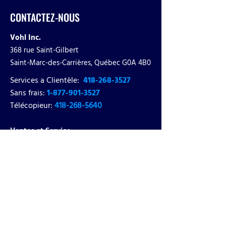
CONTACTEZ-NOUS
Vohl Inc.
368 rue Saint-Gilbert
Saint-Marc-des-Carrières, Québec G0A 4B0
Services a Clientèle
:
418-268-3527
Sans frais:
1-877-901-3527
Télécopieur:
418-268-5640
Ventes et Service:
georges.chamberland@vohl.ca
Pièces
:
olivier.naud@vohl.ca
Questions techniques:
alex.wintemute@vohl.ca
Copies de factures:
finances@vohl.ca
Finances et paiements:
samuel.vl@vohl.ca